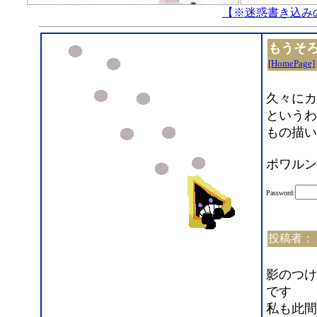
【※迷惑書き込み
もうそ
[HomePage]
久々にカ
というわ
もの描い
ポワルン
Password:
投稿者：
影のつけ
です
私も此間