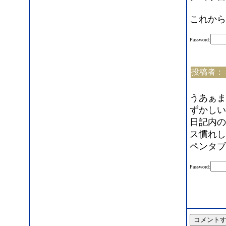
これから
Password:
投稿者：
うあぁま
ずかしい
日記内の
ス慣れし
ペンタブ
Password: